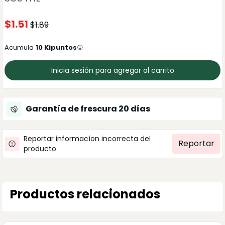
$
1.51
$
1.89
Acumula
10
Kipuntos
Inicia sesión para agregar al carrito
Garantía de frescura
20
días
Reportar informacíon incorrecta del
Reportar
producto
Productos relacionados