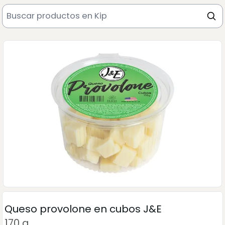
Queso provolone en cubos J&E
170 g