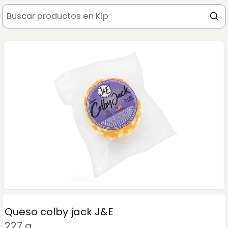
Queso colby jack J&E
227 g