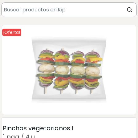
¡Oferta!
Pinchos vegetarianos I
1 paq / 4 u