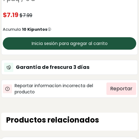
$
7.19
$
7.99
Acumula
10
Kipuntos
Inicia sesión para agregar al carrito
Garantía de frescura
3
días
Reportar informacíon incorrecta del
Reportar
producto
Productos relacionados