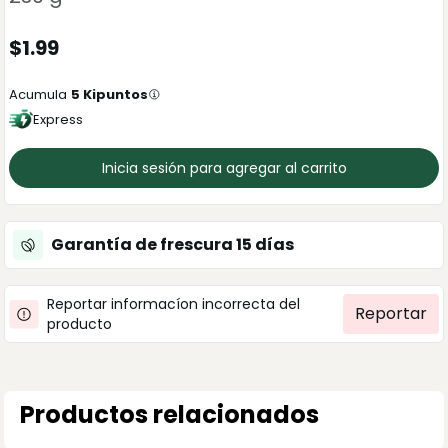
$
1.99
Acumula
5
Kipuntos
Express
Inicia sesión para agregar al carrito
Garantía de frescura
15
días
Reportar informacíon incorrecta del
Reportar
producto
Productos relacionados