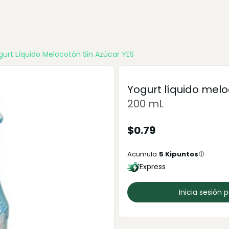
gurt Líquido Melocotón Sin Azúcar YES
Yogurt líquido melo
200 mL
$
0.79
Acumula
5
Kipuntos
Express
Inicia sesión 