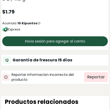
$
1.79
Acumula
10
Kipuntos
Express
Inicia sesión para agregar al carrito
Garantía de frescura
15
días
Reportar informacíon incorrecta del
Reportar
producto
Productos relacionados