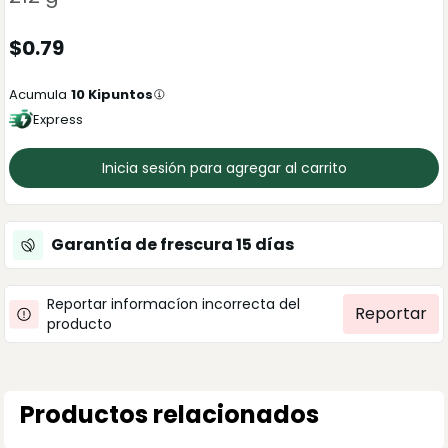
$
0.79
Acumula
10
Kipuntos
Express
Inicia sesión para agregar al carrito
Garantía de frescura
15
días
Reportar informacíon incorrecta del
Reportar
producto
Productos relacionados