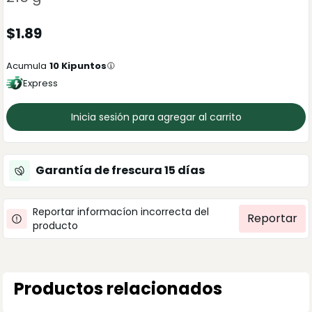
$
1.89
Acumula
10
Kipuntos
Express
Inicia sesión para agregar al carrito
Garantía de frescura
15
días
Reportar informacíon incorrecta del
Reportar
producto
Productos relacionados