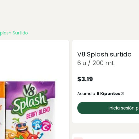
plash Surtido
V8 Splash surtido
6 u / 200 mL
$
3.19
Acumula
5
Kipuntos
Inicia sesión 