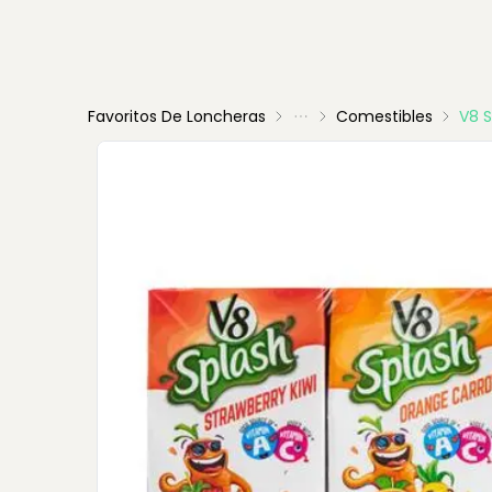
Favoritos De Loncheras
Comestibles
V8 S