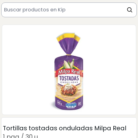
Tortillas tostadas onduladas Milpa Real
1 paq / 30 u .