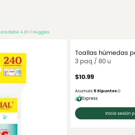
ara Bebé 4 En 1 Huggies
Toallas húmedas pa
3 paq / 80 u
$
10.99
Acumula
5
Kipuntos
Express
Inicia sesión 