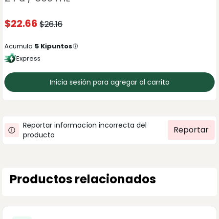
$
22.66
$
26.16
Acumula
5
Kipuntos
Express
Inicia sesión para agregar al carrito
Reportar informacíon incorrecta del
Reportar
producto
Productos relacionados