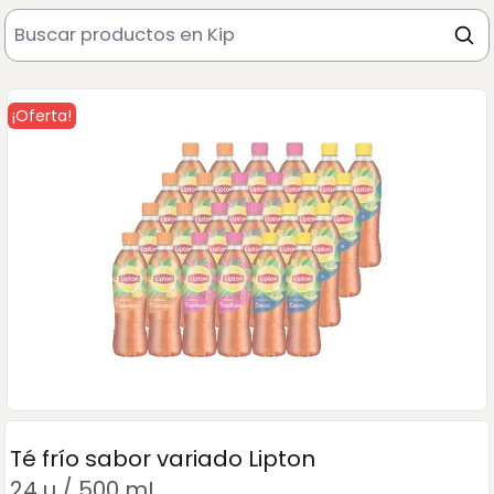
¡Oferta!
Té frío sabor variado Lipton
24 u / 500 mL