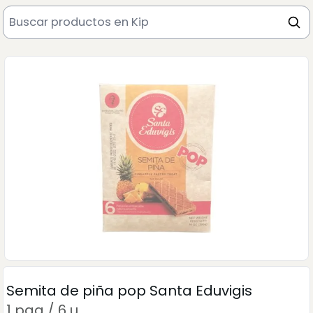
Semita de piña pop Santa Eduvigis
1 paq / 6 u