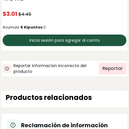
$
3.01
$
4.49
Acumula
5
Kipuntos
Inicia sesión para agregar al carrito
Reportar informacíon incorrecta del
Reportar
producto
Productos relacionados
Reclamación de información