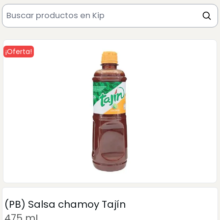
¡Oferta!
(PB) Salsa chamoy Tajín
475 mL