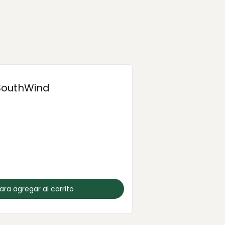
outhWind
para agregar al carrito