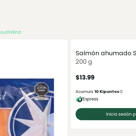
SouthWind
Salmón ahumado S
200 g
$
13.99
Acumula
10
Kipuntos
Express
Inicia sesión 