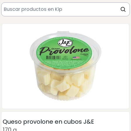
Queso provolone en cubos J&E
170 g