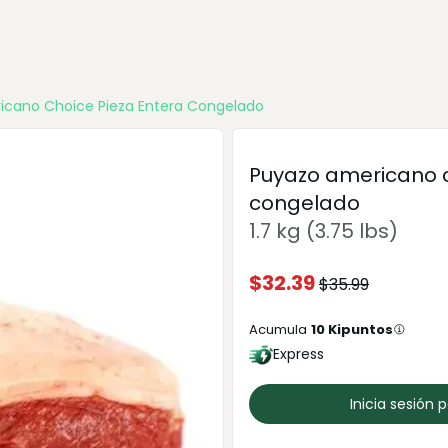
icano Choice Pieza Entera Congelado
Puyazo americano c
congelado
1.7 kg (3.75 lbs)
$
32.39
$
35.99
Acumula
10
Kipuntos
Express
Inicia sesión 