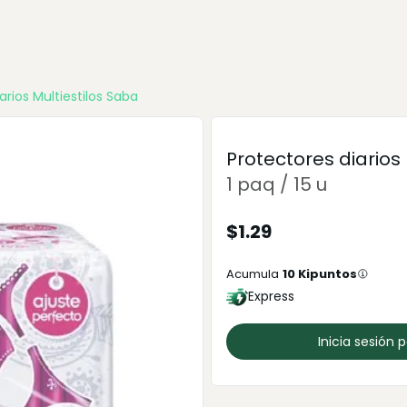
arios Multiestilos Saba
Protectores diarios
1 paq / 15 u
$
1.29
Acumula
10
Kipuntos
Express
Inicia sesión 