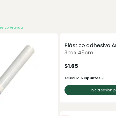
hesivo Aranda
Plástico adhesivo 
3m x 45cm
$
1.65
Acumula
5
Kipuntos
Inicia sesión 