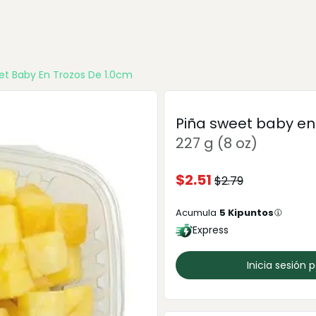
et Baby En Trozos De 1.0cm
Piña sweet baby en
227 g (8 oz)
$
2.51
$
2.79
Acumula
5
Kipuntos
Express
Inicia sesión 