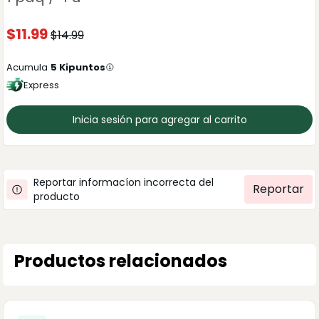
$
11.99
$
14.99
Acumula
5
Kipuntos
Express
Inicia sesión para agregar al carrito
Reportar informacíon incorrecta del
Reportar
producto
Productos relacionados