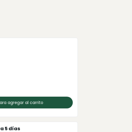
para agregar al carrito
ra
5
días