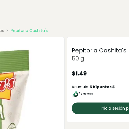
as
Pepitoria Cashita's
Pepitoria Cashita's
50 g
$
1.49
Acumula
5
Kipuntos
Express
Inicia sesión 