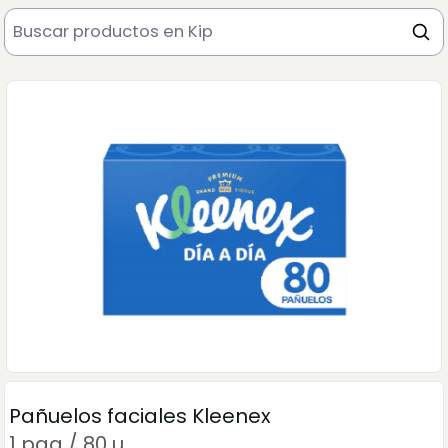
Pañuelos faciales Kleenex
1 paq / 80 u