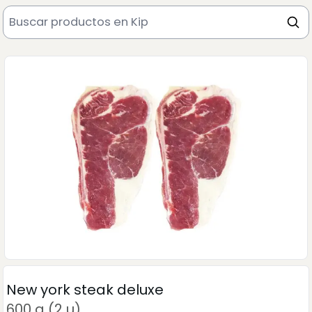
New york steak deluxe
600 g (2 u)