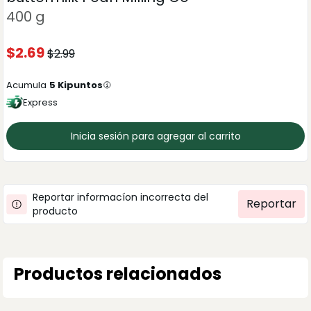
400 g
$
2.69
$
2.99
Acumula
5
Kipuntos
Express
Inicia sesión para agregar al carrito
Reportar informacíon incorrecta del
Reportar
producto
Productos relacionados