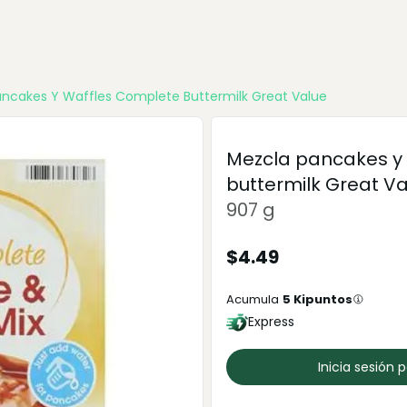
ncakes Y Waffles Complete Buttermilk Great Value
Mezcla pancakes y
buttermilk Great V
907 g
$
4.49
Acumula
5
Kipuntos
Express
Inicia sesión 