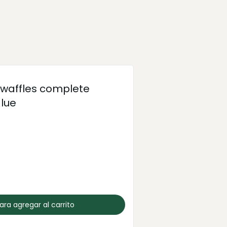
 waffles complete
alue
para agregar al carrito