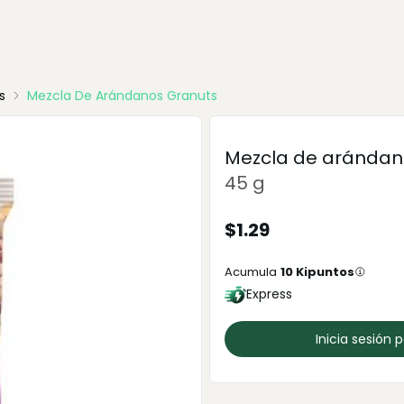
s
Mezcla De Arándanos Granuts
Mezcla de arándan
45 g
$
1.29
Acumula
10
Kipuntos
Express
Inicia sesión 