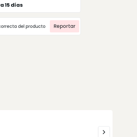
ra
15
días
Reportar
correcta del producto