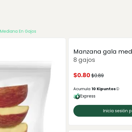
Mediana En Gajos
Manzana gala medi
8 gajos
$
0.80
$
0.89
Acumula
10
Kipuntos
Express
Inicia sesión 