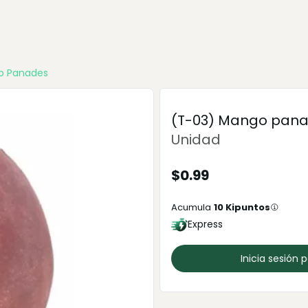
o Panades
(T-03) Mango pan
Unidad
$
0.99
Acumula
10
Kipuntos
Express
Inicia sesión 