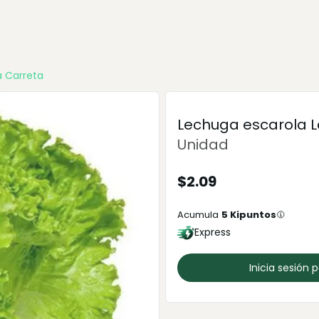
a Carreta
Lechuga escarola L
Unidad
$
2.09
Acumula
5
Kipuntos
Express
Inicia sesión 