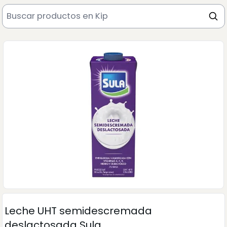
Leche UHT semidescremada
deslactosada Sula