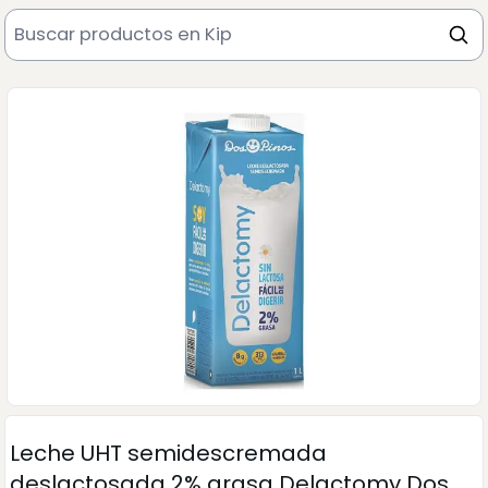
Leche UHT semidescremada
deslactosada 2% grasa Delactomy Dos