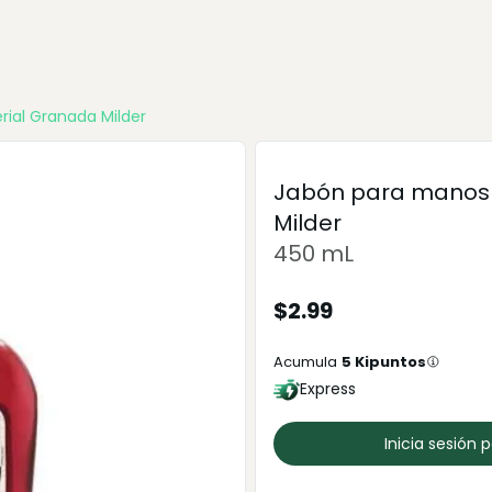
rial Granada Milder
Jabón para manos 
Milder
450 mL
$
2.99
Acumula
5
Kipuntos
Express
Inicia sesión 