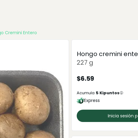
o Cremini Entero
Hongo cremini ente
227 g
$
6.59
Acumula
5
Kipuntos
Express
Inicia sesión 