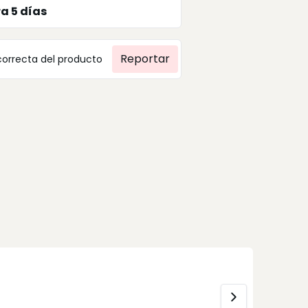
ra
5
días
Reportar
correcta del producto