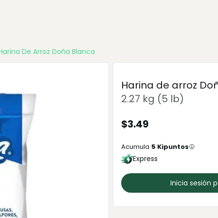
Harina De Arroz Doña Blanca
Harina de arroz Do
2.27 kg (5 lb)
$
3.49
Acumula
5
Kipuntos
Express
Inicia sesión 