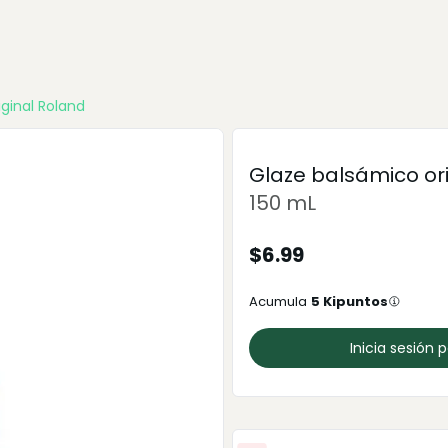
ginal Roland
Glaze balsámico or
150 mL
$
6.99
Acumula
5
Kipuntos
Inicia sesión 