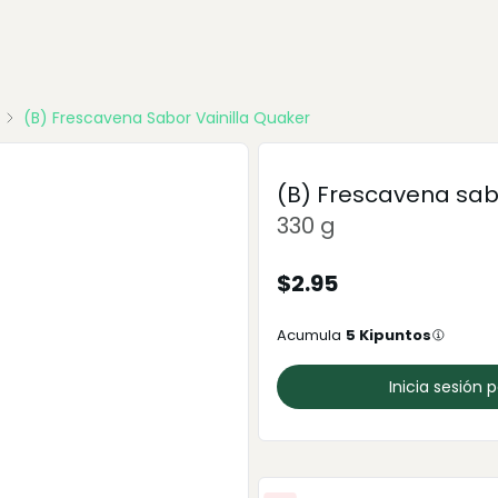
(B) Frescavena Sabor Vainilla Quaker
(B) Frescavena sabo
330 g
$
2.95
Acumula
5
Kipuntos
Inicia sesión 