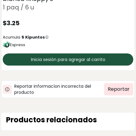
1 paq / 6 u
$
3.25
Acumula
5
Kipuntos
Express
Inicia sesión para agregar al carrito
Reportar informacíon incorrecta del
Reportar
producto
Productos relacionados