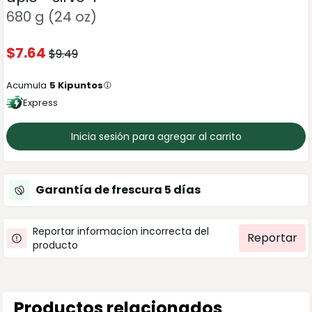
680 g (24 oz)
$
7.64
$
9.49
Acumula
5
Kipuntos
Express
Inicia sesión para agregar al carrito
Garantía de frescura
5
días
Reportar informacíon incorrecta del
Reportar
producto
Productos relacionados