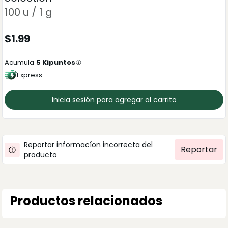
100 u / 1 g
$
1.99
Acumula
5
Kipuntos
Express
Inicia sesión para agregar al carrito
Reportar informacíon incorrecta del
Reportar
producto
Productos relacionados