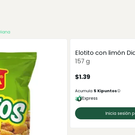
Diana
Elotito con limón D
157 g
$
1.39
Acumula
5
Kipuntos
Express
Inicia sesión 