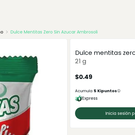
so
Dulce Mentitas Zero Sin Azucar Ambrosoli
Dulce mentitas zero
21 g
$
0.49
Acumula
5
Kipuntos
Express
Inicia sesión 