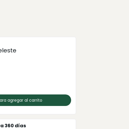
eleste
para agregar al carrito
ra
360
días