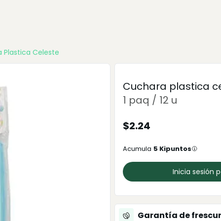
 Plastica Celeste
Cuchara plastica c
1 paq / 12 u
$
2.24
Acumula
5
Kipuntos
Inicia sesión 
Garantía de frescu