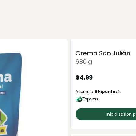
Crema San Julián
680 g
$
4.99
Acumula
5
Kipuntos
Express
Inicia sesión 