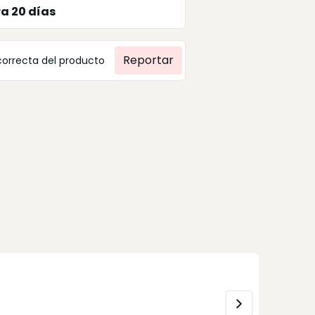
ra
20
días
Reportar
correcta del producto