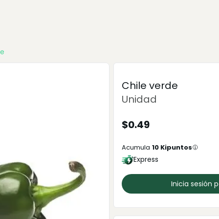
de
Chile verde
Unidad
$
0.49
Acumula
10
Kipuntos
Express
Inicia sesión 