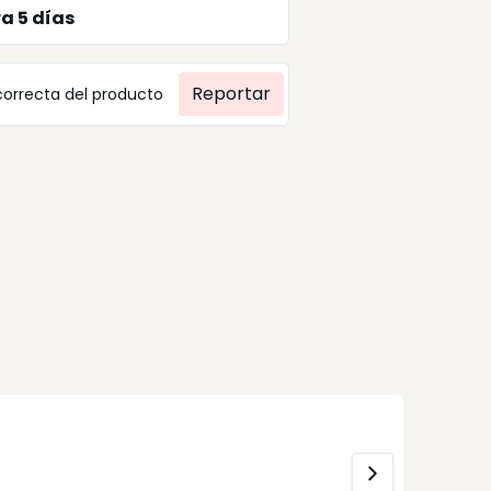
ra
5
días
Reportar
correcta del producto