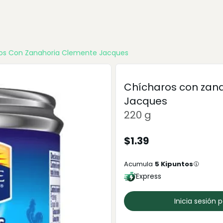
os Con Zanahoria Clemente Jacques
Chícharos con zan
Jacques
220 g
$
1.39
Acumula
5
Kipuntos
Express
Inicia sesión 